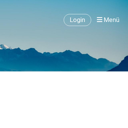
Login
Menü