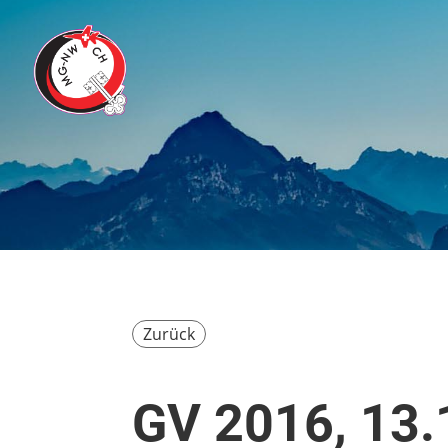
Zurück
GV 2016, 13.