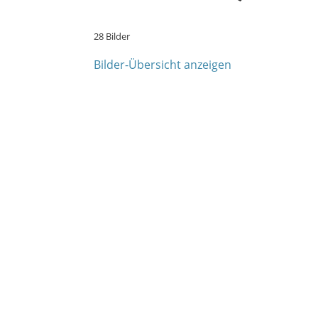
28 Bilder
Bilder-Übersicht anzeigen